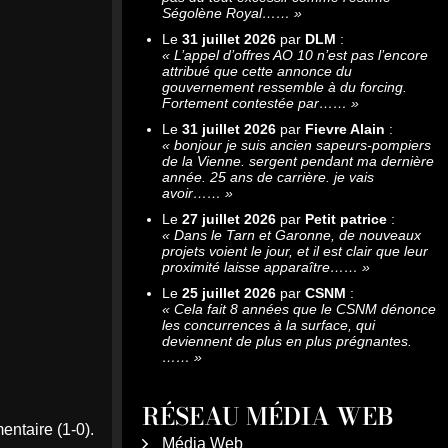
Ségolène Royal……
»
Le
31 juillet 2026
par
DLM
:
«
L’appel d’offres AO 10 n’est pas l’encore
attribué que cette annonce du
gouvernement ressemble à du forcing.
Fortement contestée par……
»
Le
31 juillet 2026
par
Fievre Alain
:
«
bonjour je suis ancien sapeurs-pompiers
de la Vienne. sergent pendant ma dernière
année. 25 ans de carrière. je vais
avoir……
»
Le
27 juillet 2026
par
Petit patrice
:
«
Dans le Tarn et Garonne, de nouveaux
projets voient le jour, et il est clair que leur
proximité laisse apparaître……
»
Le
25 juillet 2026
par
CSNM
:
«
Cela fait 8 années que le CSNM dénonce
les concurrences à la surface, qui
deviennent de plus en plus prégnantes.
……
»
RÉSEAU MÉDIA WEB
entaire (1-0).
Média Web