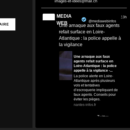
images-et-idees@mail.ch
MEDIA
13h
@mediawebinfos
·
WEB
Une arnaque aux faux agents
refait surface en Loire-
Atlantique : la police appelle à
la vigilance
Une arnaque aux faux
agents refait surface en
Loire-Atlantique : la police
appelle à la vigilance -...
La police alerte en Loire-
Atlantique après plusieurs
vols et tentatives
d’escroquerie impliquant de
faux agents. Conseils pour
éviter les pièges.
nantes-infos.fr
0
0
Twitter