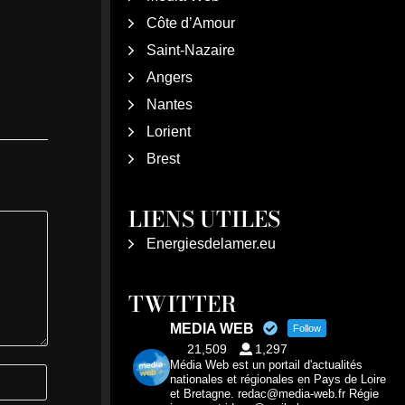
Côte d’Amour
Saint-Nazaire
Angers
Nantes
Lorient
Brest
LIENS UTILES
Energiesdelamer.eu
TWITTER
MEDIA WEB
Follow
21,509
1,297
Média Web est un portail d'actualités
nationales et régionales en Pays de Loire
et Bretagne. redac@media-web.fr Régie