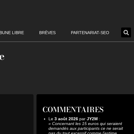
BUNE LIBRE
BRÈVES
PARTENARIAT-SEO
e
COMMENTAIRES
Le
3 août 2026
par
JY2M
:
«
Concernant les 15 euros qui seraient
demandés aux participants ce ne serait
pas du tout excessif comme l’estime