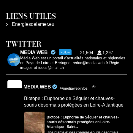
LIENS UTILES
Energiesdelamer.eu
TWITTER
MEDIA WEB
21,504
1,297
Follow
Média Web est un portail d'actualités nationales et régionales
en Pays de Loire et Bretagne. redac@media-web.fr Régie
images-et-idees@mail.ch
MEDIA WEB
6h
@mediawebinfos
·
Biotope : Euphorbe de Séguier et chauves-
souris désormais protégées en Loire-Atlantique
Biotope : Euphorbe de Séguier et chauves-
souris désormais protégées en Loire-
Atlantique - Saint...
Une plante et des chauves-souris désormais