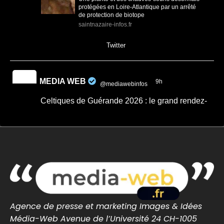
protégées en Loire-Atlantique par un arrêté
de protection de biotope
saintnazaire-infos.fr
0
0
Twitter
MEDIA WEB
9h
@mediawebinfos
·
Celtiques de Guérande 2026 : le grand rendez-
vous breton revient ce week-end
Celtiques de Guérande 2026 : le grand
rendez-vous breton revient ce week-end -
Côte d'Amour Infos
Celtiques de Guérande 2026 : dates,
programme et artistes attendus pour ce
grand rendez-vous breton avec Fest-Noz et
traditions celtiques.
cotedamour-infos.fr
Agence de presse et marketing Images & Idées
0
0
Twitter
Média-Web Avenue de l’Université 24 CH-1005