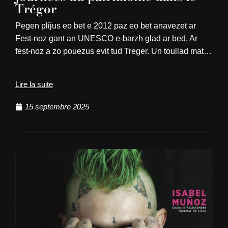
Trégor
Pegen plijus eo bet e 2012 paz eo bet anavezet ar
Fest-noz gant an UNESCO e-barzh glad ar bed. Ar
fest-noz a zo pouezus evit tud Treger. Un toullad mat…
Lire la suite
15 septembre 2025