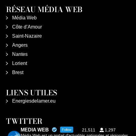
RÉSEAU MÉDIA WEB
Média Web
Côte d’Amour
Saint-Nazaire
Angers
Nantes
Lorient
Brest
LIENS UTILES
Energiesdelamer.eu
TWITTER
MEDIA WEB
21,511
1,297
Follow
Média Web est un portail d'actualités nationales et régionales