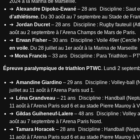
2024 à la Marina de Marseille.
➔
Alexandre Dipoko-Ewané
– 28 ans Discipline : Saut
d’athlétisme.
Du 30 août au 7 septembre au Stade de Fr
➔
Jordan Ducret
– 28 ans Discipline : Rugby fauteuil (
août au 2 septembre à l’Arena Champs de Mars de Paris
➔
Erwan Fisher
– 30 ans Discipline : Voile 49er (Cercle
en voile
. Du 28 juillet au 1er août à la Marina de Marseill
➔
Mona Francis
– 33 ans Discipline : Para Triathlon – P
Épreuve paralympique de triathlon PTWC
. Lundi 2 septemb
➔
Amandine Giardino
– 29 ans Discipline : Volley-bal
juillet au 11 août à l’Arena Paris sud 1.
➔
Léna Grandveau
– 21 ans Discipline : Handball (Ne
11 août à l’Arena Paris sud 6 et au stade Pierre Mauroy à
➔
Gildas Guiheneuf-Lalere
– 48 ans Discipline : Volley
août au 7 septembre à l’Arena Paris Nord.
➔
Tamara Horacek
– 28 ans Discipline : Handball (Ne
11 août à l’Arena Paris sud 6 et au stade Pierre Mauroy à