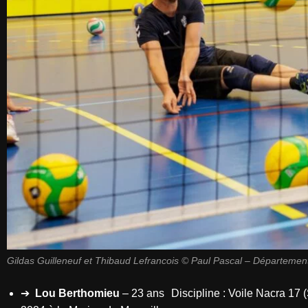
Gildas Guilleneuf et Thibaud Lefrancois © Paul Pascal – Département
➔
Lou Berthomieu
– 23 ans Discipline : Voile Nacra 1