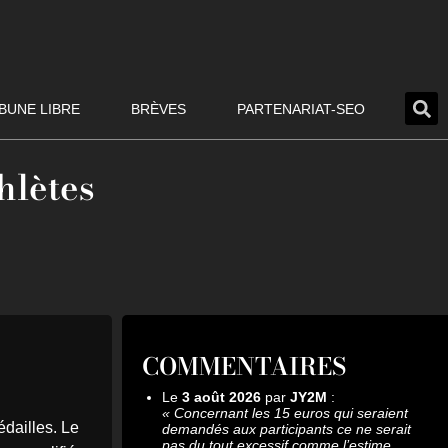
BUNE LIBRE
BRÈVES
PARTENARIAT-SEO
hlètes
COMMENTAIRES
Le
3 août 2026
par
JY2M
:
«
Concernant les 15 euros qui seraient
édailles. Le
demandés aux participants ce ne serait
pas du tout excessif comme l’estime