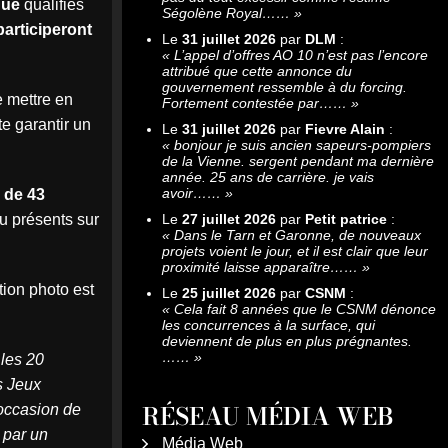
ique
qualifiés
Ségolène Royal……
»
participeront
Le
31 juillet 2026
par
DLM
:
«
L’appel d’offres AO 10 n’est pas l’encore
attribué que cette annonce du
gouvernement ressemble à du forcing.
e mettre en
Fortement contestée par……
»
e garantir un
Le
31 juillet 2026
par
Fievre Alain
:
«
bonjour je suis ancien sapeurs-pompiers
de la Vienne. sergent pendant ma dernière
année. 25 ans de carrière. je vais
avoir……
»
 de 43
u présents sur
Le
27 juillet 2026
par
Petit patrice
:
«
Dans le Tarn et Garonne, de nouveaux
projets voient le jour, et il est clair que leur
proximité laisse apparaître……
»
tion photo est
Le
25 juillet 2026
par
CSNM
:
«
Cela fait 8 années que le CSNM dénonce
les concurrences à la surface, qui
deviennent de plus en plus prégnantes.
……
»
 les 20
s Jeux
RÉSEAU MÉDIA WEB
’occasion de
 par un
Média Web