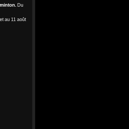
demande à être reçu par le
dminton.
Du
Préfet et franchit une
nouvelle étape en se...
let au 11 août
Le collectif Verrie Bad Trip
demande à être reçu par le
Préfet de Maine-et-Loire et
annonce sa constitution en...
angers-infos.fr
0
0
Twitter
Afficher plus