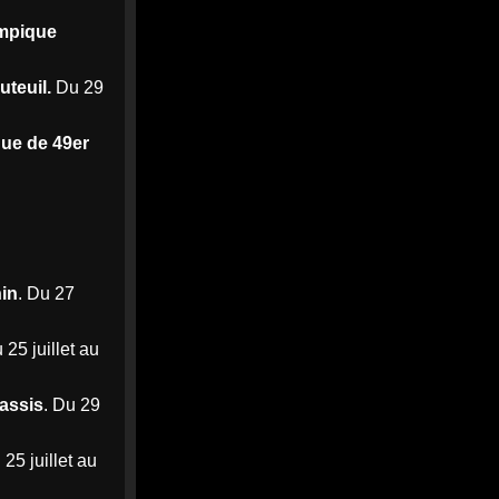
MEDIA
24h
mpique
@mediawebinfos
·
WEB
Notre-Dame-des-Landes : des
semis contre le projet de CRA
uteuil.
Du 29
de Nantes
ue de 49er
Notre-Dame-des-Landes :
des semis contre le projet
de CRA de Nantes - Nantes
Infos
À Notre-Dame-des-Landes,
habitants, paysans et
collectifs se mobilisent contre
l’utilisation de terres de l’ex-
nin
. Du 27
Zad po...
nantes-infos.fr
 25 juillet au
0
0
Twitter
assis
. Du 29
MEDIA
7
@mediawebinfos
·
Août
WEB
 25 juillet au
Le chômage repart à la hausse
et atteint un niveau inédit depuis