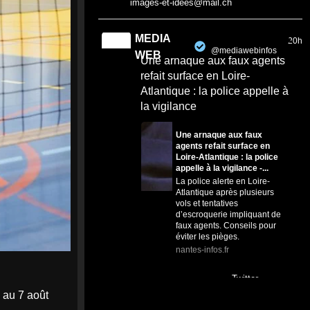
images-et-idees@mail.ch
MEDIA
20h
@mediawebinfos
·
WEB
Une arnaque aux faux agents
refait surface en Loire-
Atlantique : la police appelle à
la vigilance
Une arnaque aux faux
agents refait surface en
Loire-Atlantique : la police
appelle à la vigilance -...
La police alerte en Loire-
Atlantique après plusieurs
vols et tentatives
d’escroquerie impliquant de
faux agents. Conseils pour
éviter les pièges.
nantes-infos.fr
0
0
Twitter
 au 7 août