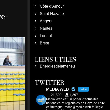
Côte d’Amour
re-
Saint-Nazaire
Angers
Nantes
Lorient
Brest
LIENS UTILES
Energiesdelamer.eu
TWITTER
MEDIA WEB
Follow
21,509
1,297
Média Web est un portail d'actualités
nationales et régionales en Pays de Loire
et Bretagne. redac@media-web.fr Régie