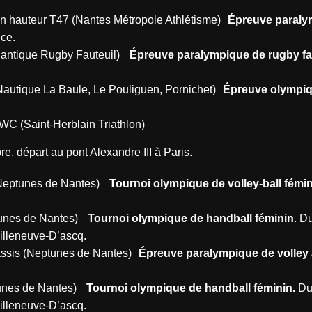
 en hauteur T47 (Nantes Métropole Athlétisme)
Épreuve paraly
ance.
Atlantique Rugby Fauteuil)
Épreuve paralympique de rugby fa
.
 Nautique La Baule, Le Pouliguen, Pornichet)
Épreuve olympiq
e
TWC (Saint-Herblain Triathlon)
re, départ au pont Alexandre III à Paris.
l (Neptunes de Nantes)
Tournoi olympique de volley-ball fémi
ptunes de Nantes)
Tournoi olympique de handball féminin
. Du
 Villeneuve-D’ascq.
 assis (Neptunes de Nantes)
Épreuve paralympique de volley 
ptunes de Nantes)
Tournoi olympique de handball féminin.
Du
 Villeneuve-D’ascq.