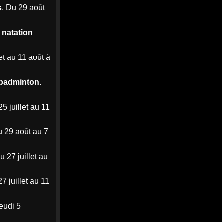
la crise du Covid
s
. Du 29 août
Le chômage repart à la
 natation
hausse et atteint un niveau
inédit depuis la crise du
Covid - Média Web
let au 11 août à
Le taux de chômage atteint
8,3 % en France au deuxième
trimestre, son niveau le plus
badminton.
élevé depuis la crise ...
media-web.fr
5 juillet au 11
0
0
Twitter
u 29 août au 7
MEDIA
7
@mediawebinfos
·
Août
WEB
Du 27 juillet au
Le collectif Verrie Bad Trip
demande à être reçu par le
Préfet et franchit une nouvelle
27 juillet au 11
étape en se constituant en
association
Jeudi 5
Le collectif Verrie Bad Trip