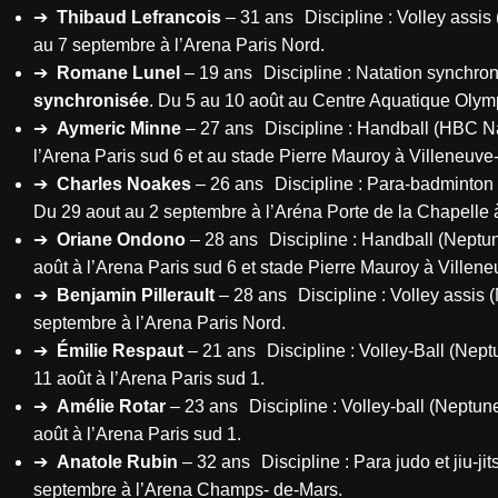
➔
Thibaud Lefrancois
– 31 ans Discipline : Volley ass
au 7 septembre à l’Arena Paris Nord.
➔
Romane Lunel
– 19 ans Discipline : Natation synchr
synchronisée
. Du 5 au 10 août au Centre Aquatique Oly
➔
Aymeric Minne
– 27 ans Discipline : Handball (HBC
l’Arena Paris sud 6 et au stade Pierre Mauroy à Villeneu
➔
Charles Noakes
– 26 ans Discipline : Para-badminto
Du 29 aout au 2 septembre à l’Aréna Porte de la Chapelle
➔
Oriane Ondono
– 28 ans Discipline : Handball (Nep
août à l’Arena Paris sud 6 et stade Pierre Mauroy à Ville
➔
Benjamin Pillerault
– 28 ans Discipline : Volley assi
septembre à l’Arena Paris Nord.
➔
Émilie Respaut
– 21 ans Discipline : Volley-Ball (Ne
11 août à l’Arena Paris sud 1.
➔
Amélie Rotar
– 23 ans Discipline : Volley-ball (Nept
août à l’Arena Paris sud 1.
➔
Anatole Rubin
– 32 ans Discipline : Para judo et jiu-j
septembre à l’Arena Champs- de-Mars.