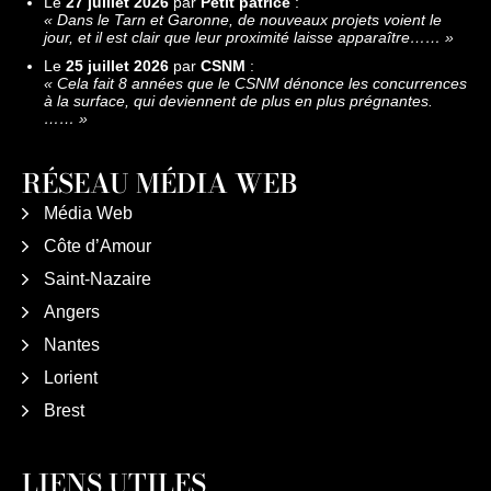
Le
27 juillet 2026
par
Petit patrice
:
«
Dans le Tarn et Garonne, de nouveaux projets voient le
jour, et il est clair que leur proximité laisse apparaître……
»
Le
25 juillet 2026
par
CSNM
:
«
Cela fait 8 années que le CSNM dénonce les concurrences
à la surface, qui deviennent de plus en plus prégnantes.
……
»
RÉSEAU MÉDIA WEB
Média Web
Côte d’Amour
Saint-Nazaire
Angers
Nantes
Lorient
Brest
LIENS UTILES