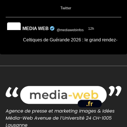
0
0
Twitter
MEDIA WEB
12h
@mediawebinfos
·
Celtiques de Guérande 2026 : le grand rendez-
vous breton revient ce week-end
Celtiques de Guérande 2026 : le grand
rendez-vous breton revient ce week-end -
Côte d'Amour Infos
Celtiques de Guérande 2026 : dates,
programme et artistes attendus pour ce
grand rendez-vous breton avec Fest-Noz et
traditions celtiques.
cotedamour-infos.fr
0
0
Twitter
Agence de presse et marketing Images & Idées
Média-Web Avenue de l’Université 24 CH-1005
MEDIA WEB
13h
Lausanne
@mediawebinfos
·