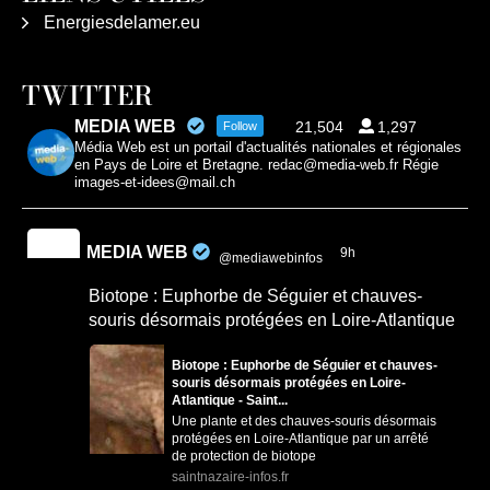
Energiesdelamer.eu
TWITTER
MEDIA WEB
21,504
1,297
Follow
Média Web est un portail d'actualités nationales et régionales
en Pays de Loire et Bretagne. redac@media-web.fr Régie
images-et-idees@mail.ch
MEDIA WEB
9h
@mediawebinfos
·
Biotope : Euphorbe de Séguier et chauves-
souris désormais protégées en Loire-Atlantique
Biotope : Euphorbe de Séguier et chauves-
souris désormais protégées en Loire-
Atlantique - Saint...
Une plante et des chauves-souris désormais
protégées en Loire-Atlantique par un arrêté
de protection de biotope
saintnazaire-infos.fr