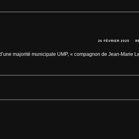
26 FÉVRIER 2025
R
t d’une majorité municipale UMP, « compagnon de Jean-Marie L