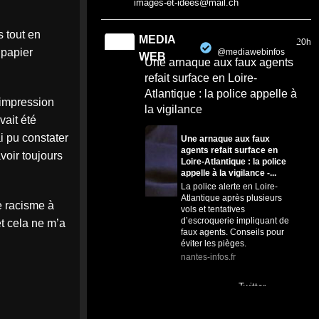
images-et-idees@mail.ch
s tout en
MEDIA
20h
 papier
@mediawebinfos
·
WEB
Une arnaque aux faux agents
refait surface en Loire-
Atlantique : la police appelle à
’impression
la vigilance
vait été
i pu constater
Une arnaque aux faux
agents refait surface en
voir toujours
Loire-Atlantique : la police
appelle à la vigilance -...
La police alerte en Loire-
Atlantique après plusieurs
e racisme à
vols et tentatives
d’escroquerie impliquant de
et cela ne m’a
faux agents. Conseils pour
éviter les pièges.
nantes-infos.fr
0
0
Twitter