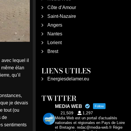
Côte d’Amour
Saint-Nazaire
Angers
Nantes
Lorient
Brest
 avec lequel il
du même élan
LIENS UTILES
erre, qu’il
Energiesdelamer.eu
TWITTER
constances,
 que je devais
MEDIA WEB
Follow
e tout (ou
21,509
1,297
s de
Média Web est un portail d'actualités
nationales et régionales en Pays de Loire
es sentiments
et Bretagne. redac@media-web.fr Régie