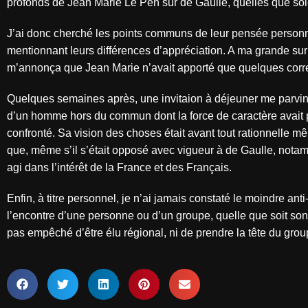
profonds de Jean Marie Le Pen sur de Gaulle, quelles que soie
J’ai donc cherché les points communs de leur pensée personnel
mentionnant leurs différences d’appréciation. A ma grande surp
m’annonça que Jean Marie n’avait apporté que quelques corre
Quelques semaines après, une invitaion à déjeuner me parvint
d’un homme hors du commun dont la force de caractère avait pu
confronté. Sa vision des choses était avant tout rationnelle mê
que, même s’il s’était opposé avec vigueur à de Gaulle, notamm
agi dans l’intérêt de la France et des Français.
Enfin, à titre personnel, je n’ai jamais constaté le moindre 
l’encontre d’une personne ou d’un groupe, quelle que soit son e
pas empêché d’être élu régional, ni de prendre la tête du g