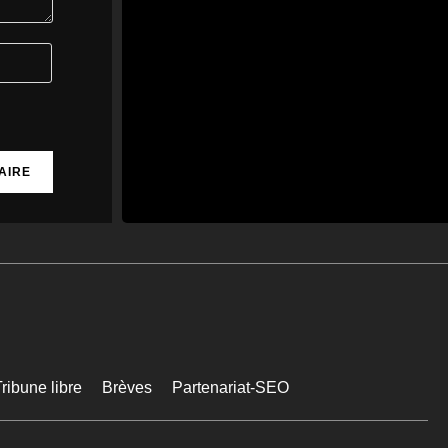
la crise du Covid
Le chômage repart à la
hausse et atteint un niveau
inédit depuis la crise du
Covid - Média Web
Le taux de chômage atteint
8,3 % en France au deuxième
trimestre, son niveau le plus
élevé depuis la crise ...
media-web.fr
0
0
Twitter
MEDIA
7
@mediawebinfos
·
Août
WEB
Le collectif Verrie Bad Trip
demande à être reçu par le
Préfet et franchit une nouvelle
étape en se constituant en
ribune libre
Brèves
Partenariat-SEO
association
Le collectif Verrie Bad Trip