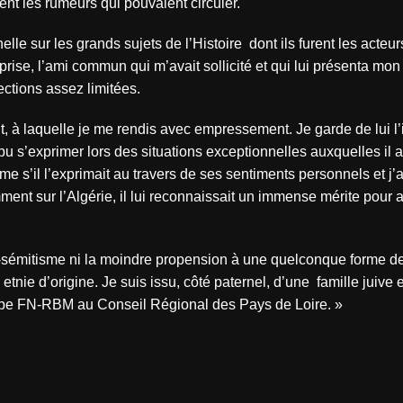
nt les rumeurs qui pouvaient circuler.
le sur les grands sujets de l’Histoire
dont ils furent les acteur
rise, l’ami commun qui m’avait sollicité et qui lui présenta mon
ctions assez limitées.
, à laquelle je me rendis avec empressement. Je garde de lui l
 s’exprimer lors des situations exceptionnelles auxquelles il a
me s’il l’exprimait au travers de ses sentiments personnels et j’a
ent sur l’Algérie, il lui reconnaissait un immense mérite pour a
anti-sémitisme ni la moindre propension à une quelconque forme d
tnie d’origine. Je suis issu, côté paternel, d’une
famille juive 
roupe FN-RBM au Conseil Régional des Pays de Loire. »