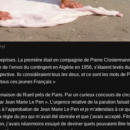
ry)
 reprises. La première était en compagnie de Pierre Clostermann
ote de l’envoi du contingent en Algérie en 1956, s’étaient levés 
ective. Ils considéraient tous les deux, et ce sont les mots de Pi
t tous ces jeunes Français »
a maison de Rueil près de Paris. Par un curieux concours de cir
ar Jean Marie Le Pen ». L’urgence relative de la parution faisait
s à l’approbation de Jean Marie Le Pen et je m’attendais à ce qu
la règle du jeu qui m’avait été donnée et que j’avais accepté. Fil
son, j’avais néanmoins essayé de deviner quels pouvaient être l