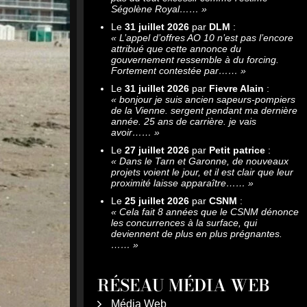
Ségolène Royal……
»
Le
31 juillet 2026
par
DLM
:
«
L’appel d’offres AO 10 n’est pas l’encore
attribué que cette annonce du
gouvernement ressemble à du forcing.
Fortement contestée par……
»
Le
31 juillet 2026
par
Fievre Alain
:
«
bonjour je suis ancien sapeurs-pompiers
de la Vienne. sergent pendant ma dernière
année. 25 ans de carrière. je vais
avoir……
»
Le
27 juillet 2026
par
Petit patrice
:
«
Dans le Tarn et Garonne, de nouveaux
projets voient le jour, et il est clair que leur
proximité laisse apparaître……
»
Le
25 juillet 2026
par
CSNM
:
«
Cela fait 8 années que le CSNM dénonce
les concurrences à la surface, qui
deviennent de plus en plus prégnantes.
……
»
RÉSEAU MÉDIA WEB
Média Web