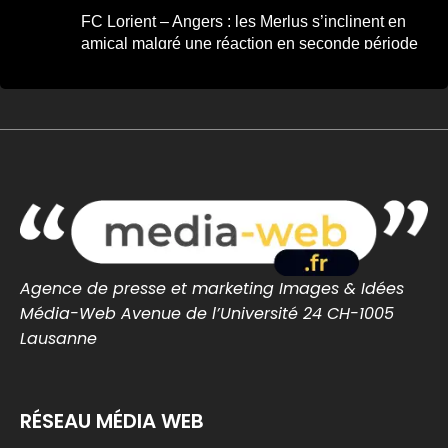
FC Lorient – Angers : les Merlus s’inclinent en
amical malgré une réaction en seconde période
FC Lorient – Angers : les Merlus s’inclinent
en amical malgré une réaction en seconde
période -...
FC Lorient – Angers : les Merlus s’inclinent
2-1 en match amical à Inzinzac-Lochrist.
Résumé, buts et réacti...
lorient-infos.fr
0
0
Twitter
Agence de presse et marketing Images & Idées
MEDIA WEB
7 Août
@mediawebinfos
·
Média-Web Avenue de l’Université 24 CH-1005
Lausanne
Une arnaque aux faux agents refait surface en
Loire-Atlantique : la police appelle à la vigilance
Une arnaque aux faux agents refait
RÉSEAU MÉDIA WEB
surface en Loire-Atlantique : la police
appelle à la vigilance -...