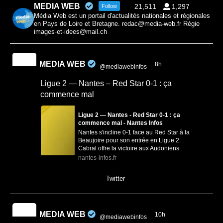
MEDIA WEB
21,511
1,297
Follow
Média Web est un portail d'actualités nationales et régionales
en Pays de Loire et Bretagne. redac@media-web.fr Régie
images-et-idees@mail.ch
MEDIA WEB
8h
@mediawebinfos
·
Ligue 2 — Nantes – Red Star 0-1 : ça
commence mal
Ligue 2 — Nantes - Red Star 0-1 : ça
commence mal - Nantes Infos
Nantes s'incline 0-1 face au Red Star à la
Beaujoire pour son entrée en Ligue 2.
Cabral offre la victoire aux Audoniens.
nantes-infos.fr
0
0
Twitter
MEDIA WEB
10h
@mediawebinfos
·