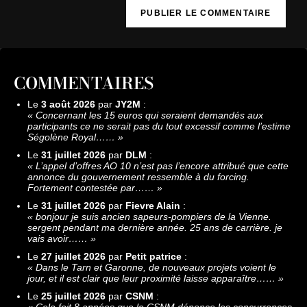
COMMENTAIRES
Le
3 août 2026
par
JY2M
:
«
Concernant les 15 euros qui seraient demandés aux
participants ce ne serait pas du tout excessif comme l’estime
Ségolène Royal……
»
Le
31 juillet 2026
par
DLM
:
«
L’appel d’offres AO 10 n’est pas l’encore attribué que cette
annonce du gouvernement ressemble à du forcing.
Fortement contestée par……
»
Le
31 juillet 2026
par
Fievre Alain
:
«
bonjour je suis ancien sapeurs-pompiers de la Vienne.
sergent pendant ma dernière année. 25 ans de carrière. je
vais avoir……
»
Le
27 juillet 2026
par
Petit patrice
:
«
Dans le Tarn et Garonne, de nouveaux projets voient le
jour, et il est clair que leur proximité laisse apparaître……
»
Le
25 juillet 2026
par
CSNM
:
«
Cela fait 8 années que le CSNM dénonce les concurrences