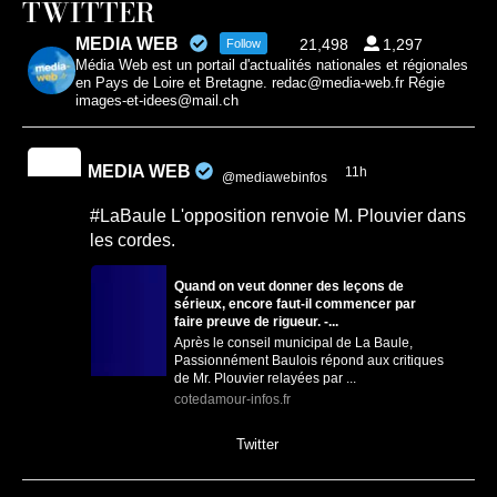
TWITTER
MEDIA WEB
21,498
1,297
Follow
Média Web est un portail d'actualités nationales et régionales
en Pays de Loire et Bretagne. redac@media-web.fr Régie
images-et-idees@mail.ch
MEDIA WEB
11h
@mediawebinfos
·
#LaBaule L'opposition renvoie M. Plouvier dans
les cordes.
Quand on veut donner des leçons de
sérieux, encore faut-il commencer par
faire preuve de rigueur. -...
Après le conseil municipal de La Baule,
Passionnément Baulois répond aux critiques
de Mr. Plouvier relayées par ...
cotedamour-infos.fr
0
0
Twitter