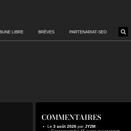
BUNE LIBRE
BRÈVES
PARTENARIAT-SEO
COMMENTAIRES
Le
3 août 2026
par
JY2M
:
«
Concernant les 15 euros qui seraient