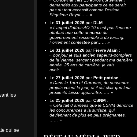
demandés aux participants ce ne serait
pas du tout excessif comme l’estime
Ségolène Royal……
»
Le
31 juillet 2026
par
DLM
:
«
L’appel d’offres AO 10 n’est pas l’encore
attribué que cette annonce du
gouvernement ressemble à du forcing.
Fortement contestée par……
»
Le
31 juillet 2026
par
Fievre Alain
:
«
bonjour je suis ancien sapeurs-pompiers
de la Vienne. sergent pendant ma dernière
année. 25 ans de carrière. je vais
avoir……
»
Le
27 juillet 2026
par
Petit patrice
:
«
Dans le Tarn et Garonne, de nouveaux
projets voient le jour, et il est clair que leur
proximité laisse apparaître……
»
vant les
Le
25 juillet 2026
par
CSNM
:
«
Cela fait 8 années que le CSNM dénonce
les concurrences à la surface, qui
deviennent de plus en plus prégnantes.
……
»
te qui se