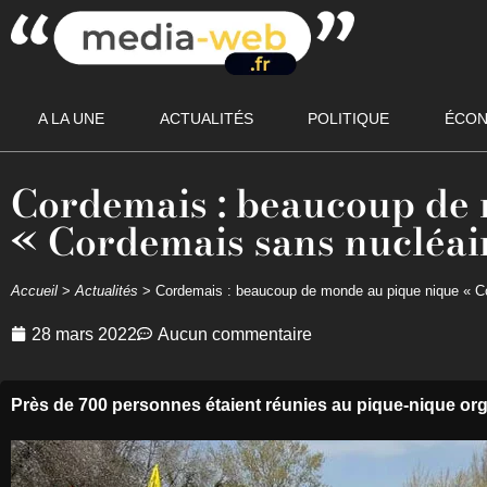
A LA UNE
ACTUALITÉS
POLITIQUE
ÉCON
Cordemais : beaucoup de
« Cordemais sans nucléai
Accueil
>
Actualités
>
Cordemais : beaucoup de monde au pique nique « C
28 mars 2022
Aucun commentaire
Près de 700 personnes étaient réunies au pique-nique orga