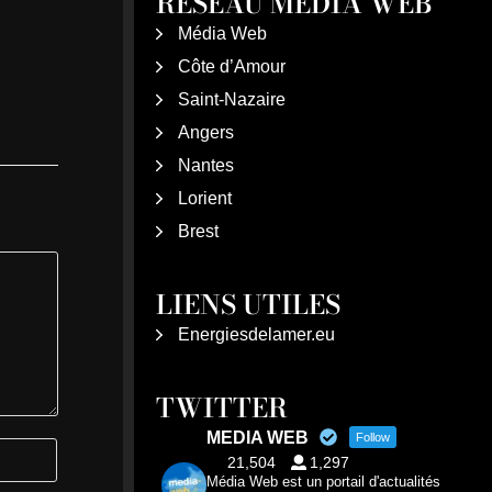
RÉSEAU MÉDIA WEB
Média Web
Côte d’Amour
Saint-Nazaire
Angers
Nantes
Lorient
Brest
LIENS UTILES
Energiesdelamer.eu
TWITTER
MEDIA WEB
Follow
21,504
1,297
Média Web est un portail d'actualités