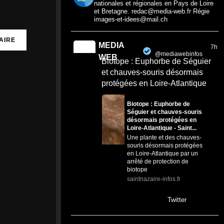
nationales et régionales en Pays de Loire
et Bretagne. redac@media-web.fr Régie
images-et-idees@mail.ch
MEDIA
7h
@mediawebinfos
·
WEB
Biotope : Euphorbe de Séguier
et chauves-souris désormais
protégées en Loire-Atlantique
Biotope : Euphorbe de
Séguier et chauves-souris
désormais protégées en
Loire-Atlantique - Saint...
Une plante et des chauves-
souris désormais protégées
en Loire-Atlantique par un
arrêté de protection de
biotope
saintnazaire-infos.fr
0
0
Twitter