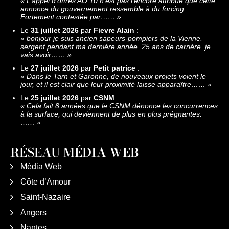
«
L’appel d’offres AO 10 n’est pas l’encore attribué que cette
annonce du gouvernement ressemble à du forcing.
Fortement contestée par……
»
Le
31 juillet 2026
par
Fievre Alain
:
«
bonjour je suis ancien sapeurs-pompiers de la Vienne.
sergent pendant ma dernière année. 25 ans de carrière. je
vais avoir……
»
Le
27 juillet 2026
par
Petit patrice
:
«
Dans le Tarn et Garonne, de nouveaux projets voient le
jour, et il est clair que leur proximité laisse apparaître……
»
Le
25 juillet 2026
par
CSNM
:
«
Cela fait 8 années que le CSNM dénonce les concurrences
à la surface, qui deviennent de plus en plus prégnantes.
……
»
RÉSEAU MÉDIA WEB
Média Web
Côte d’Amour
Saint-Nazaire
Angers
Nantes