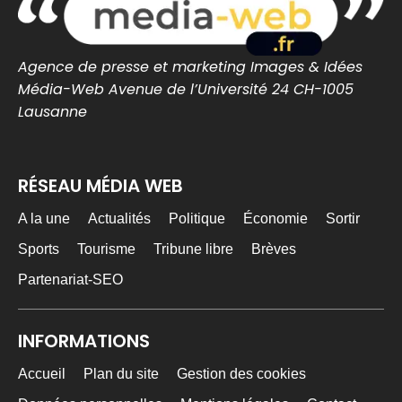
cotedamour-infos.fr
0
0
Twitter
Agence de presse et marketing Images & Idées
Média-Web Avenue de l’Université 24 CH-1005
MEDIA WEB
14h
Lausanne
@mediawebinfos
·
#BREST Stade Brestois : Joseph Nonge, un
premier renfort au milieu pour lancer le mercato
RÉSEAU MÉDIA WEB
Stade Brestois : Joseph Nonge, un
premier renfort au milieu pour lancer le
A la une
Actualités
Politique
Économie
Sortir
mercato - Brest Infos
Le Stade Brestois officialise sa première
Sports
Tourisme
Tribune libre
Brèves
recrue de l’été avec Joseph Nonge. Le
milieu belge de 21 ans s’en...
Partenariat-SEO
brest-infos.fr
0
0
Twitter
INFORMATIONS
Accueil
Plan du site
Gestion des cookies
MEDIA WEB
17h
@mediawebinfos
·