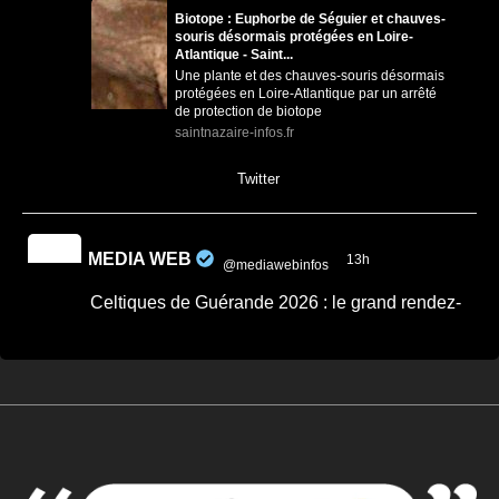
Biotope : Euphorbe de Séguier et chauves-
souris désormais protégées en Loire-
Atlantique - Saint...
Une plante et des chauves-souris désormais
protégées en Loire-Atlantique par un arrêté
de protection de biotope
saintnazaire-infos.fr
0
0
Twitter
MEDIA WEB
13h
@mediawebinfos
·
Celtiques de Guérande 2026 : le grand rendez-
vous breton revient ce week-end
Celtiques de Guérande 2026 : le grand
rendez-vous breton revient ce week-end -
Côte d'Amour Infos
Celtiques de Guérande 2026 : dates,
programme et artistes attendus pour ce
grand rendez-vous breton avec Fest-Noz et
traditions celtiques.