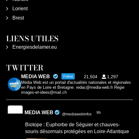
Lorient
Brest
LIENS UTILES
Energiesdelamer.eu
TWITTER
MEDIA WEB
21,504
1,297
Follow
Média Web est un portail d'actualités nationales et régionales
en Pays de Loire et Bretagne. redac@media-web.fr Régie
images-et-idees@mail.ch
MEDIA WEB
9h
@mediawebinfos
·
Biotope : Euphorbe de Séguier et chauves-
souris désormais protégées en Loire-Atlantique