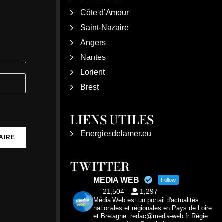
Côte d’Amour
Saint-Nazaire
Angers
Nantes
Lorient
Brest
LIENS UTILES
Energiesdelamer.eu
TWITTER
MEDIA WEB
Follow
21,504
1,297
Média Web est un portail d'actualités
nationales et régionales en Pays de Loire
et Bretagne. redac@media-web.fr Régie