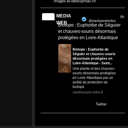
images-et-idees@mail.ch
MEDIA
8h
@mediawebinfos
·
WEB
Biotope : Euphorbe de Séguier
et chauves-souris désormais
protégées en Loire-Atlantique
Biotope : Euphorbe de
Séguier et chauves-souris
désormais protégées en
Loire-Atlantique - Saint...
Une plante et des chauves-
souris désormais protégées
en Loire-Atlantique par un
arrêté de protection de
biotope
saintnazaire-infos.fr
0
0
Twitter
MEDIA
12h
@mediawebinfos
·
WEB