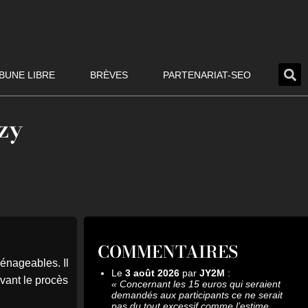
BUNE LIBRE
BRÈVES
PARTENARIAT-SEO
zy
COMMENTAIRES
énageables. Il
Le
3 août 2026
par
JY2M
:
 avant le procès
«
Concernant les 15 euros qui seraient
demandés aux participants ce ne serait
pas du tout excessif comme l’estime