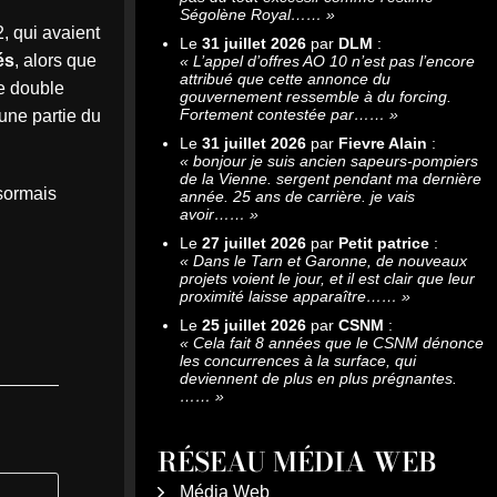
Ségolène Royal……
»
, qui avaient
Le
31 juillet 2026
par
DLM
:
és
, alors que
«
L’appel d’offres AO 10 n’est pas l’encore
attribué que cette annonce du
e double
gouvernement ressemble à du forcing.
Fortement contestée par……
»
une partie du
Le
31 juillet 2026
par
Fievre Alain
:
«
bonjour je suis ancien sapeurs-pompiers
de la Vienne. sergent pendant ma dernière
ésormais
année. 25 ans de carrière. je vais
avoir……
»
Le
27 juillet 2026
par
Petit patrice
:
«
Dans le Tarn et Garonne, de nouveaux
projets voient le jour, et il est clair que leur
proximité laisse apparaître……
»
Le
25 juillet 2026
par
CSNM
:
«
Cela fait 8 années que le CSNM dénonce
les concurrences à la surface, qui
deviennent de plus en plus prégnantes.
……
»
RÉSEAU MÉDIA WEB
Média Web