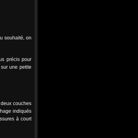
Le chômage repart à la hausse
et atteint un niveau inédit depuis
la crise du Covid
Le chômage repart à la
hausse et atteint un niveau
inédit depuis la crise du
du souhaité, on
Covid - Média Web
Le taux de chômage atteint
8,3 % en France au deuxième
trimestre, son niveau le plus
lus précis pour
élevé depuis la crise ...
 sur une petite
media-web.fr
0
0
Twitter
MEDIA
7
u deux couches
@mediawebinfos
·
Août
WEB
Le collectif Verrie Bad Trip
échage indiqués
demande à être reçu par le
ssures à court
Préfet et franchit une nouvelle
étape en se constituant en
association