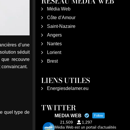
RÉSEAU MÉDIA WEB
Média Web
Côte d’Amour
Saint-Nazaire
Angers
Nantes
nancières d’une
solution séduit
Lorient
e que recouvre
Brest
t convaincant.
LIENS UTILES
Energiesdelamer.eu
TWITTER
te quel type de
MEDIA WEB
Follow
21,509
1,297
Média Web est un portail d'actualités