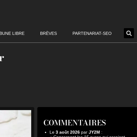
BUNE LIBRE
BRÈVES
PARTENARIAT-SEO
r
COMMENTAIRES
Le
3 août 2026
par
JY2M
:
«
Concernant les 15 euros qui seraient