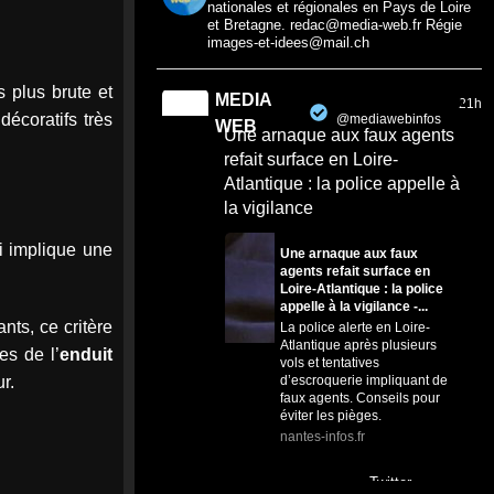
nationales et régionales en Pays de Loire
et Bretagne. redac@media-web.fr Régie
images-et-idees@mail.ch
s plus brute et
MEDIA
21h
décoratifs très
@mediawebinfos
·
WEB
Une arnaque aux faux agents
refait surface en Loire-
Atlantique : la police appelle à
la vigilance
ui implique une
Une arnaque aux faux
agents refait surface en
Loire-Atlantique : la police
appelle à la vigilance -...
nts, ce critère
La police alerte en Loire-
Atlantique après plusieurs
es de l’
enduit
vols et tentatives
d’escroquerie impliquant de
r.
faux agents. Conseils pour
éviter les pièges.
nantes-infos.fr
0
0
Twitter