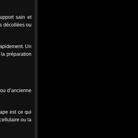
MEDIA
7
upport sain et
@mediawebinfos
·
Août
WEB
Notre-Dame-des-Landes : des
es décollées ou
semis contre le projet de CRA
de Nantes
 rapidement. Un
Notre-Dame-des-Landes :
 la préparation
des semis contre le projet
de CRA de Nantes - Nantes
Infos
À Notre-Dame-des-Landes,
habitants, paysans et
collectifs se mobilisent contre
l’utilisation de terres de l’ex-
e ou d’ancienne
Zad po...
nantes-infos.fr
0
0
Twitter
tape est ce qui
ellulaire ou la
MEDIA
7
@mediawebinfos
·
Août
WEB