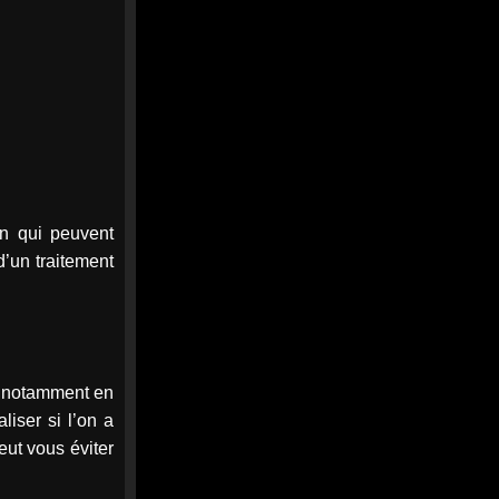
Le collectif Verrie Bad Trip
demande à être reçu par le
Préfet et franchit une
nouvelle étape en se...
Le collectif Verrie Bad Trip
demande à être reçu par le
Préfet de Maine-et-Loire et
annonce sa constitution en...
angers-infos.fr
en qui peuvent
0
0
Twitter
’un traitement
Afficher plus
s, notamment en
iser si l’on a
eut vous éviter