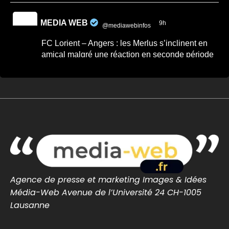
MEDIA WEB
9h
@mediawebinfos
·
FC Lorient – Angers : les Merlus s’inclinent en
amical malgré une réaction en seconde période
FC Lorient – Angers : les Merlus s’inclinent
en amical malgré une réaction en seconde
période -...
FC Lorient – Angers : les Merlus s’inclinent
2-1 en match amical à Inzinzac-Lochrist.
Résumé, buts et réacti...
lorient-infos.fr
0
0
Twitter
Agence de presse et marketing Images & Idées
MEDIA WEB
7 Août
@mediawebinfos
·
Média-Web Avenue de l’Université 24 CH-1005
Lausanne
Une arnaque aux faux agents refait surface en
Loire-Atlantique : la police appelle à la vigilance