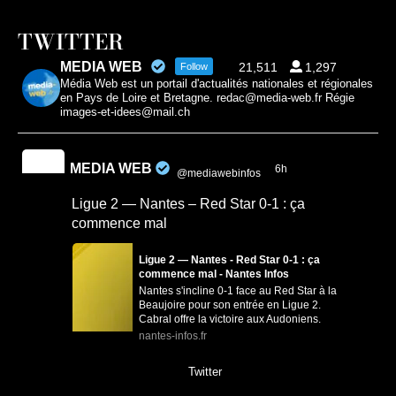
TWITTER
MEDIA WEB
21,511
1,297
Follow
Média Web est un portail d'actualités nationales et régionales
en Pays de Loire et Bretagne. redac@media-web.fr Régie
images-et-idees@mail.ch
MEDIA WEB
6h
@mediawebinfos
·
Ligue 2 — Nantes – Red Star 0-1 : ça
commence mal
Ligue 2 — Nantes - Red Star 0-1 : ça
commence mal - Nantes Infos
Nantes s'incline 0-1 face au Red Star à la
Beaujoire pour son entrée en Ligue 2.
Cabral offre la victoire aux Audoniens.
nantes-infos.fr
0
0
Twitter