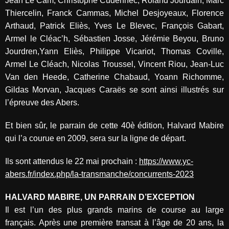
Jean Le Cam, Christophe Cudennec, Roland Jourdain, Marc
Thiercelin, Franck Cammas, Michel Desjoyeaux, Florence
Arthaud, Patrick Eliès, Yves Le Blevec, François Gabart,
Armel le Cléac’h, Sébastien Josse, Jérémie Beyou, Bruno
Jourdren,Yann Eliès, Philippe Vicariot, Thomas Coville,
Armel Le Cléach, Nicolas Troussel, Vincent Riou, Jean-Luc
Van den Heede, Catherine Chabaud, Yoann Richomme,
Gildas Morvan, Jacques Caraës se sont ainsi illustrés sur
l’épreuve des Abers.
Et bien sûr, le parrain de cette 40è édition, Halvard Mabire
qui l’a courue en 2009, sera sur la ligne de départ.
Ils sont attendus le 22 mai prochain :
https://www.yc-
abers.fr/index.php/la-transmanche/concurrents-2023
HALVARD MABIRE, UN PARRAIN D’EXCEPTION
Il est l’un des plus grands marins de course au large
français. Après une première transat à l’âge de 20 ans, la