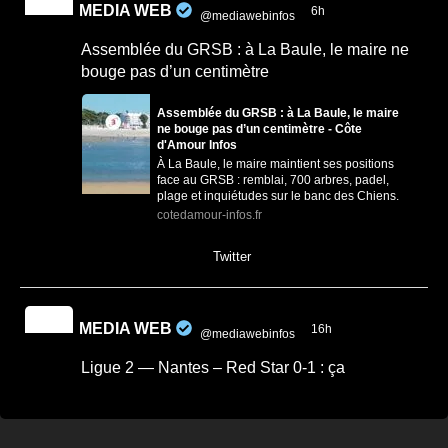
MEDIA WEB
6h
@mediawebinfos
·
Assemblée du GRSB : à La Baule, le maire ne
bouge pas d’un centimètre
Assemblée du GRSB : à La Baule, le maire
ne bouge pas d’un centimètre - Côte
d'Amour Infos
À La Baule, le maire maintient ses positions
face au GRSB : remblai, 700 arbres, padel,
plage et inquiétudes sur le banc des Chiens.
cotedamour-infos.fr
0
1
Twitter
MEDIA WEB
16h
@mediawebinfos
·
Ligue 2 — Nantes – Red Star 0-1 : ça
commence mal
Ligue 2 — Nantes - Red Star 0-1 : ça
commence mal - Nantes Infos