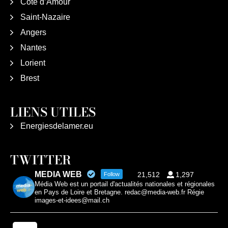
Côte d’Amour
Saint-Nazaire
Angers
Nantes
Lorient
Brest
LIENS UTILES
Energiesdelamer.eu
TWITTER
MEDIA WEB
21,512
1,297
Follow
Média Web est un portail d'actualités nationales et régionales
en Pays de Loire et Bretagne. redac@media-web.fr Régie
images-et-idees@mail.ch