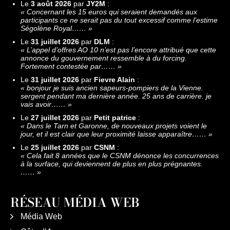
Le
3 août 2026
par
JY2M
:
«
Concernant les 15 euros qui seraient demandés aux
participants ce ne serait pas du tout excessif comme l’estime
Ségolène Royal……
»
Le
31 juillet 2026
par
DLM
:
«
L’appel d’offres AO 10 n’est pas l’encore attribué que cette
annonce du gouvernement ressemble à du forcing.
Fortement contestée par……
»
Le
31 juillet 2026
par
Fievre Alain
:
«
bonjour je suis ancien sapeurs-pompiers de la Vienne.
sergent pendant ma dernière année. 25 ans de carrière. je
vais avoir……
»
Le
27 juillet 2026
par
Petit patrice
:
«
Dans le Tarn et Garonne, de nouveaux projets voient le
jour, et il est clair que leur proximité laisse apparaître……
»
Le
25 juillet 2026
par
CSNM
:
«
Cela fait 8 années que le CSNM dénonce les concurrences
à la surface, qui deviennent de plus en plus prégnantes.
……
»
RÉSEAU MÉDIA WEB
Média Web