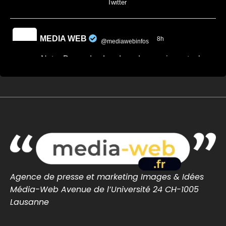
0
0
Twitter
MEDIA WEB
8h
@mediawebinfos
·
Notre-Dame-des-Landes : des semis contre le
projet de CRA de Nantes
Notre-Dame-des-Landes : des semis
contre le projet de CRA de Nantes -
Nantes Infos
À Notre-Dame-des-Landes, habitants,
paysans et collectifs se mobilisent contre
l’utilisation de terres de l’ex-Zad po...
nantes-infos.fr
0
0
Twitter
Agence de presse et marketing Images & Idées
Média-Web Avenue de l’Université 24 CH-1005
MEDIA WEB
9h
Lausanne
@mediawebinfos
·
Le chômage repart à la hausse et atteint un