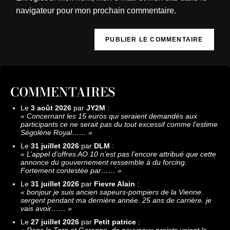
navigateur pour mon prochain commentaire.
COMMENTAIRES
Le
3 août 2026
par
JY2M
:
«
Concernant les 15 euros qui seraient demandés aux
participants ce ne serait pas du tout excessif comme l’estime
Ségolène Royal……
»
Le
31 juillet 2026
par
DLM
:
«
L’appel d’offres AO 10 n’est pas l’encore attribué que cette
annonce du gouvernement ressemble à du forcing.
Fortement contestée par……
»
Le
31 juillet 2026
par
Fievre Alain
:
«
bonjour je suis ancien sapeurs-pompiers de la Vienne.
sergent pendant ma dernière année. 25 ans de carrière. je
vais avoir……
»
Le
27 juillet 2026
par
Petit patrice
:
«
Dans le Tarn et Garonne, de nouveaux projets voient le