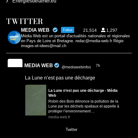
Energiesdelamer.eu
TWITTER
MEDIA WEB
21,514
1,297
Follow
Média Web est un portail d'actualités nationales et régionales
en Pays de Loire et Bretagne. redac@media-web.fr Régie
images-et-idees@mail.ch
MEDIA WEB
7h
@mediawebinfos
·
La Lune n’est pas une décharge
La Lune n’est pas une décharge - Média
Web
Robin des Bois dénonce la pollution de la
Lune par les déchets spatiaux et appelle à
protéger l’environnement ...
media-web.fr
0
0
Twitter