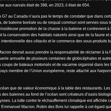
e aux narvals était de 398, en 2023, il était de 654.
G7 au Canada n’aura pas le temps de constater que dans cert
uga, de baleine boréale ou de rorqual commun sont servies sous 
 insidieuse promotion de la chasse à la baleine et contrevient à 
 conservation des habitats naturels ainsi que de la faune et d
t intentionnelle des cétacés et le commerce des sous-produits b
cron devrait aussi prendre la responsabilité de réclamer à la 
e tuerie annuelle de plusieurs centaines de globicéphales et autr
ds coups de bateaux motorisés et de vacarme organisé dans les 
pays membre de l’Union européenne, reste attaché aux harpons
océan que de valeur économique à la table des restaurants. Les
 des baleines au fond de l’océan sont créateurs d’oasis biologi
ysses. La lutte contre le réchauffement climatique est affichée
ar Emmanuel Macron. Robin des Bois lui rappelle à cet égard qu