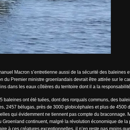
anuel Macron s’entretienne aussi de la sécurité des baleines e
on du Premier ministre groenlandais devrait être attirée sur le ca
 dans les eaux côtières du territoire dont il a la responsabilit
5 baleines ont été tuées, dont des rorquals communs, des bale
s, 2457 bélugas, près de 3000 globicéphales et plus de 4500 
icielles qui évidemment ne tiennent pas compte du braconnage. 
du Groenland continuent, malgré la révolution économique de la 
ire à ces créatures exceptionnelles, il n’en reste pas moins que