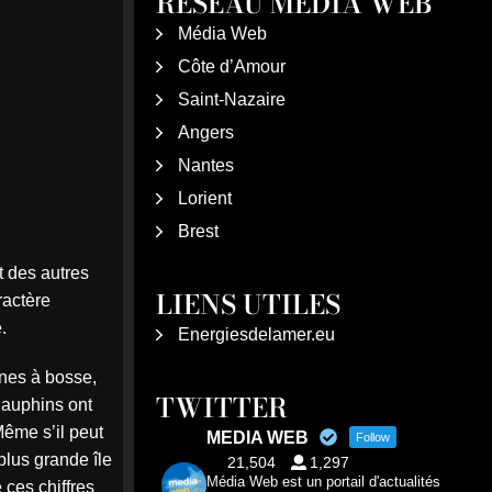
RÉSEAU MÉDIA WEB
Média Web
Côte d’Amour
Saint-Nazaire
Angers
Nantes
Lorient
Brest
t des autres
LIENS UTILES
ractère
é.
Energiesdelamer.eu
ines à bosse,
TWITTER
dauphins ont
Même s’il peut
MEDIA WEB
Follow
plus grande île
21,504
1,297
Média Web est un portail d'actualités
 ces chiffres