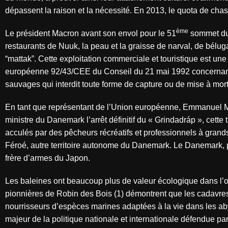
dépassent la raison et la nécessité. En 2013, le quota de chass
ème
Le président Macron avant son envol pour le 51
sommet du 
restaurants de Nuuk, la peau et la graisse de narval, de bél
“mattak”. Cette exploitation commerciale et touristique est une
européenne 92/43/CEE du Conseil du 21 mai 1992 concernant la
sauvages qui interdit toute forme de capture ou de mise à mor
En tant que représentant de l’Union européenne, Emmanuel Ma
ministre du Danemark l’arrêt définitif du « Grindadráp », cett
acculés par des pêcheurs récréatifs et professionnels à gran
Féroé, autre territoire autonome du Danemark. Le Danemark, 
frère d’armes du Japon.
Les baleines ont beaucoup plus de valeur écologique dans l’
pionnières de Robin des Bois (1) démontrent que les cadavres
nourrisseurs d’espèces marines adaptées à la vie dans les ab
majeur de la politique nationale et internationale défendue p