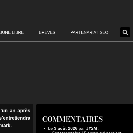
BUNE LIBRE
BRÈVES
PARTENARIAT-SEO
d’un an après
COMMENTAIRES
s’entretiendra
emark.
Le
3 août 2026
par
JY2M
:
«
Concernant les 15 euros qui seraient