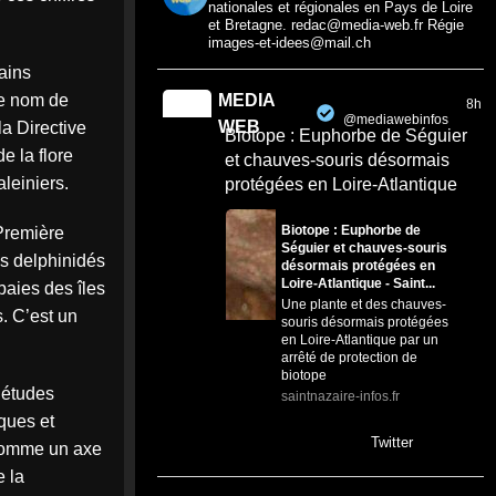
nationales et régionales en Pays de Loire
et Bretagne. redac@media-web.fr Régie
images-et-idees@mail.ch
ains
le nom de
MEDIA
8h
@mediawebinfos
·
WEB
la Directive
Biotope : Euphorbe de Séguier
e la flore
et chauves-souris désormais
aleiniers.
protégées en Loire-Atlantique
Biotope : Euphorbe de
Première
Séguier et chauves-souris
es delphinidés
désormais protégées en
Loire-Atlantique - Saint...
baies des îles
Une plante et des chauves-
. C’est un
souris désormais protégées
en Loire-Atlantique par un
arrêté de protection de
biotope
 études
saintnazaire-infos.fr
ques et
0
0
Twitter
 comme un axe
e la