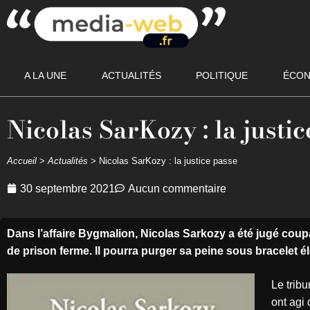
A LA UNE
ACTUALITÉS
POLITIQUE
ÉCON
Nicolas SarKozy : la justi
Accueil
>
Actualités
>
Nicolas SarKozy : la justice passe
30 septembre 2021
Aucun commentaire
Dans l’affaire Bygmalion, Nicolas Sarkozy a été jugé cou
de prison ferme. Il pourra purger sa peine sous bracelet é
Le trib
ont agi 