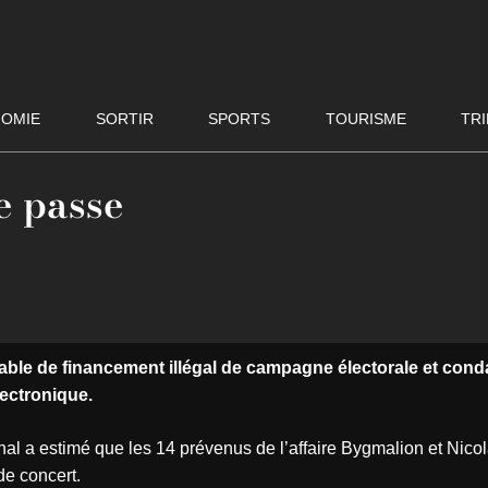
OMIE
SORTIR
SPORTS
TOURISME
TRI
ce passe
pable de financement illégal de campagne électorale et con
lectronique.
unal a estimé que les 14 prévenus de l’affaire Bygmalion et Nico
de concert.