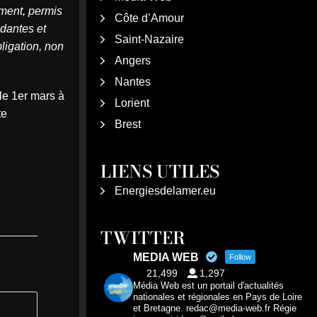
ment, permis
Côte d’Amour
ndantes et
Saint-Nazaire
bligation, non
Angers
Nantes
le 1er mars à
Lorient
te
Brest
LIENS UTILES
Energiesdelamer.eu
TWITTER
MEDIA WEB
Follow
21,499
1,297
Média Web est un portail d'actualités
nationales et régionales en Pays de Loire
et Bretagne. redac@media-web.fr Régie