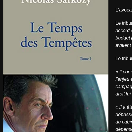
L’avoca
Le trib
accord 
budget 
avaient 
Le trib
« Il co
l'enjeu 
campagn
droit l
« il a é
dépasse
du cabi
dépenses