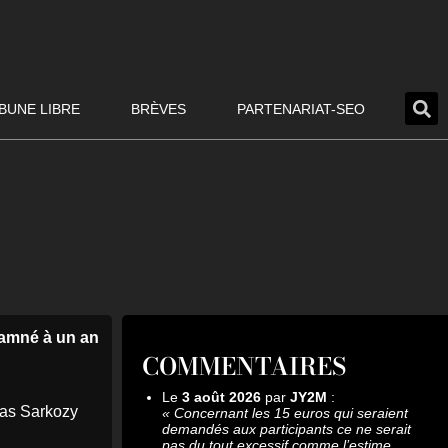
BUNE LIBRE
BRÈVES
PARTENARIAT-SEO
damné à un an
COMMENTAIRES
Le
3 août 2026
par
JY2M
:
las Sarkozy
«
Concernant les 15 euros qui seraient
demandés aux participants ce ne serait
pas du tout excessif comme l’estime