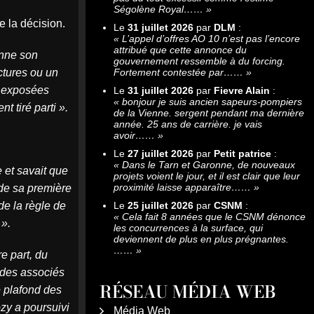
Ségolène Royal……
»
e la décision.
Le
31 juillet 2026
par
DLM
:
«
L’appel d’offres AO 10 n’est pas l’encore
attribué que cette annonce du
onne son
gouvernement ressemble à du forcing.
ctures ou un
Fortement contestée par……
»
s exposées
Le
31 juillet 2026
par
Fievre Alain
:
«
bonjour je suis ancien sapeurs-pompiers
t tiré parti ».
de la Vienne. sergent pendant ma dernière
année. 25 ans de carrière. je vais
avoir……
»
Le
27 juillet 2026
par
Petit patrice
:
«
Dans le Tarn et Garonne, de nouveaux
 et savait que
projets voient le jour, et il est clair que leur
proximité laisse apparaître……
»
 de sa première
e la règle de
Le
25 juillet 2026
par
CSNM
:
«
Cela fait 8 années que le CSNM dénonce
 ».
les concurrences à la surface, qui
deviennent de plus en plus prégnantes.
……
»
re part, du
 des associés
RÉSEAU MÉDIA WEB
e plafond des
ozy a poursuivi
Média Web