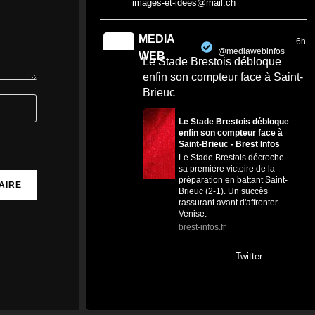
images-et-idees@mail.ch
MEDIA
6h
@mediawebinfos
·
WEB
Le Stade Brestois débloque
enfin son compteur face à Saint-
Brieuc
Le Stade Brestois débloque
enfin son compteur face à
Saint-Brieuc - Brest Infos
Le Stade Brestois décroche
sa première victoire de la
préparation en battant Saint-
Brieuc (2-1). Un succès
rassurant avant d'affronter
Venise.
brest-infos.fr
0
0
Twitter
MEDIA
17h
@mediawebinfos
·
WEB