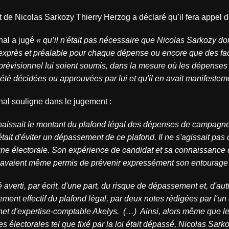
t de Nicolas Sarkozy Thierry Herzog a déclaré qu’il fera appel d
unal a jugé
« qu’il n'était pas nécessaire que Nicolas Sarkozy d
exprès et préalable pour chaque dépense ou encore que des fa
prévisionnel lui soient soumis, dans la mesure où les dépense
été décidées ou approuvées par lui et qu'il en avait manifestemen
unal souligne dans le jugement :
nnaissait le montant du plafond légal des dépenses de campagne
était d'éviter un dépassement de ce plafond. Il ne s'agissait pas
e électorale. Son expérience de candidat et sa connaissance d
ui avaient même permis de prévenir expressément son entourage
té averti, par écrit, d'une part, du risque de dépassement et, d'aut
ment effectif du plafond légal, par deux notes rédigées par l'un
net d'expertise-comptable Akelys. (…) Ainsi, alors même que l
 électorales tel que fixé par la loi était dépassé, Nicolas Sark