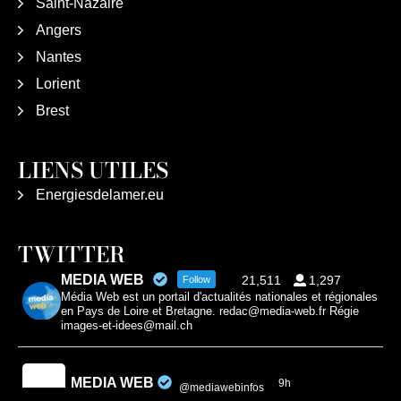
Saint-Nazaire
Angers
Nantes
Lorient
Brest
LIENS UTILES
Energiesdelamer.eu
TWITTER
MEDIA WEB
21,511
1,297
Follow
Média Web est un portail d'actualités nationales et régionales
en Pays de Loire et Bretagne. redac@media-web.fr Régie
images-et-idees@mail.ch
MEDIA WEB
9h
@mediawebinfos
·