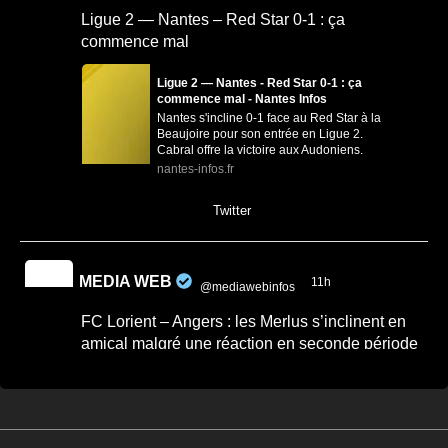
Ligue 2 — Nantes – Red Star 0-1 : ça
commence mal
Ligue 2 — Nantes - Red Star 0-1 : ça
commence mal - Nantes Infos
Nantes s'incline 0-1 face au Red Star à la
Beaujoire pour son entrée en Ligue 2.
Cabral offre la victoire aux Audoniens.
nantes-infos.fr
0
0
Twitter
MEDIA WEB
11h
@mediawebinfos
·
FC Lorient – Angers : les Merlus s’inclinent en
amical malgré une réaction en seconde période
FC Lorient – Angers : les Merlus s’inclinent
en amical malgré une réaction en seconde
période -...
FC Lorient – Angers : les Merlus s’inclinent