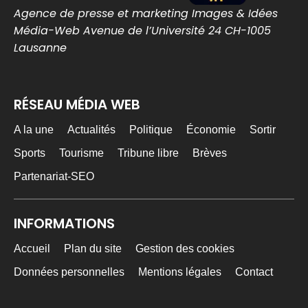
Agence de presse et marketing Images & Idées
Média-Web Avenue de l’Université 24 CH-1005
MEDIA WEB
23h
Lausanne
@mediawebinfos
·
Le chômage repart à la hausse et atteint un
niveau inédit depuis la crise du Covid
RÉSEAU MÉDIA WEB
Le chômage repart à la hausse et atteint
un niveau inédit depuis la crise du Covid -
A la une
Actualités
Politique
Économie
Sortir
Média Web
Le taux de chômage atteint 8,3 % en France
Sports
Tourisme
Tribune libre
Brèves
au deuxième trimestre, son niveau le plus
élevé depuis la crise ...
Partenariat-SEO
media-web.fr
0
0
Twitter
INFORMATIONS
Accueil
Plan du site
Gestion des cookies
MEDIA WEB
7 Août
@mediawebinfos
·
Données personnelles
Mentions légales
Contact
Le collectif Verrie Bad Trip demande à être reçu
par le Préfet et franchit une nouvelle étape en se