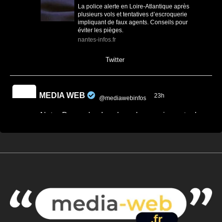
La police alerte en Loire-Atlantique après
plusieurs vols et tentatives d’escroquerie
impliquant de faux agents. Conseils pour
éviter les pièges.
nantes-infos.fr
0
0
Twitter
MEDIA WEB
23h
@mediawebinfos
·
Notre-Dame-des-Landes : des semis contre le
projet de CRA de Nantes
Notre-Dame-des-Landes : des semis
contre le projet de CRA de Nantes -
Nantes Infos
À Notre-Dame-des-Landes, habitants,
paysans et collectifs se mobilisent contre
l’utilisation de terres de l’ex-Zad po...
nantes-infos.fr
0
0
Twitter