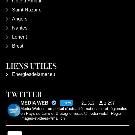
Côte d’Amour
Saint-Nazaire
Angers
Nantes
Lorient
Brest
LIENS UTILES
Energiesdelamer.eu
TWITTER
MEDIA WEB
21,512
1,297
Follow
Média Web est un portail d'actualités nationales et régionales
en Pays de Loire et Bretagne. redac@media-web.fr Régie
images-et-idees@mail.ch