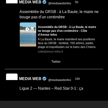
MEDIA WEB
5h
@mediawebinfos
·
Assemblée du GRSB : à La Baule, le maire ne
bouge pas d’un centimètre
Assemblée du GRSB : à La Baule, le maire
ne bouge pas d’un centimètre - Côte
d'Amour Infos
À La Baule, le maire maintient ses positions
face au GRSB : remblai, 700 arbres, padel,
plage et inquiétudes sur le banc des Chiens.
cotedamour-infos.fr
0
1
Twitter
MEDIA WEB
16h
@mediawebinfos
·
Ligue 2 — Nantes – Red Star 0-1 : ça
commence mal
Ligue 2 — Nantes - Red Star 0-1 : ça
commence mal - Nantes Infos