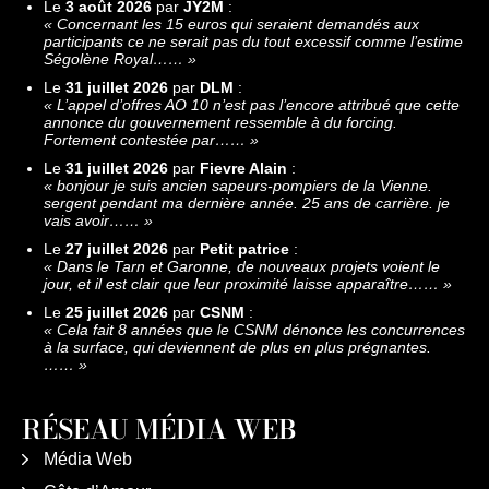
Le
3 août 2026
par
JY2M
:
«
Concernant les 15 euros qui seraient demandés aux
participants ce ne serait pas du tout excessif comme l’estime
Ségolène Royal……
»
Le
31 juillet 2026
par
DLM
:
«
L’appel d’offres AO 10 n’est pas l’encore attribué que cette
annonce du gouvernement ressemble à du forcing.
Fortement contestée par……
»
Le
31 juillet 2026
par
Fievre Alain
:
«
bonjour je suis ancien sapeurs-pompiers de la Vienne.
sergent pendant ma dernière année. 25 ans de carrière. je
vais avoir……
»
Le
27 juillet 2026
par
Petit patrice
:
«
Dans le Tarn et Garonne, de nouveaux projets voient le
jour, et il est clair que leur proximité laisse apparaître……
»
Le
25 juillet 2026
par
CSNM
:
«
Cela fait 8 années que le CSNM dénonce les concurrences
à la surface, qui deviennent de plus en plus prégnantes.
……
»
RÉSEAU MÉDIA WEB
Média Web