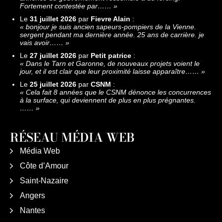
Fortement contestée par……
»
Le
31 juillet 2026
par
Fievre Alain
:
«
bonjour je suis ancien sapeurs-pompiers de la Vienne.
sergent pendant ma dernière année. 25 ans de carrière. je
vais avoir……
»
Le
27 juillet 2026
par
Petit patrice
:
«
Dans le Tarn et Garonne, de nouveaux projets voient le
jour, et il est clair que leur proximité laisse apparaître……
»
Le
25 juillet 2026
par
CSNM
:
«
Cela fait 8 années que le CSNM dénonce les concurrences
à la surface, qui deviennent de plus en plus prégnantes.
……
»
RÉSEAU MÉDIA WEB
Média Web
Côte d’Amour
Saint-Nazaire
Angers
Nantes