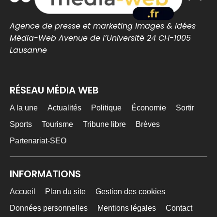
0
0
Twitter
Agence de presse et marketing Images & Idées
Média-Web Avenue de l’Université 24 CH-1005
MEDIA WEB
24h
@mediawebinfos
·
Lausanne
La Baule : L’élue d’opposition se serait pris les
pieds dans le tapis… mais le fond du problème
demeure
RÉSEAU MÉDIA WEB
La Baule : L'élue d'opposition se serait pris
A la une
Actualités
Politique
Économie
Sortir
les pieds dans le tapis… mais le fond du
problème...
Sports
Tourisme
Tribune libre
Brèves
Erreur de l'opposition ou malaise
démocratique ? Retour sur la polémique du
Partenariat-SEO
conseil municipal de La Baule et sur...
cotedamour-infos.fr
0
0
Twitter
INFORMATIONS
Accueil
Plan du site
Gestion des cookies
MEDIA WEB
4 Août
@mediawebinfos
·
Données personnelles
Mentions légales
Contact