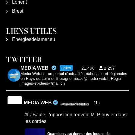
Lorient
Brest
LIENS UTILES
Energiesdelamer.eu
TWITTER
MEDIA WEB
21,498
1,297
Follow
Média Web est un portail d'actualités nationales et régionales
en Pays de Loire et Bretagne. redac@media-web.fr Régie
images-et-idees@mail.ch
MEDIA WEB
11h
@mediawebinfos
·
#LaBaule L'opposition renvoie M. Plouvier dans
les cordes.
Quand on veut donner des leçons de