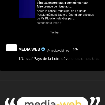
sérieux, encore faut-il commencer par
faire preuve de rigueur. -...
Après le conseil municipal de La Baule,
Passionnément Baulois répond aux critiques
de Mr. Plouvier relayées par ...
cotedamour-infos.fr
0
0
Twitter
MEDIA WEB
16h
@mediawebinfos
·
L’Urssaf Pays de la Loire dévoile les temps forts
de son année 2025
L'Urssaf Pays de la Loire dévoile les
temps forts de son année 2025 - Média
Web
Le rapport d'activité 2025 de l'Urssaf Pays de
la Loire revient sur les temps forts de l'année
: proximité, i...
media-web.fr