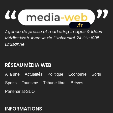
Cabral offre la victoire aux Audoniens.
nantes-infos.fr
0
0
Twitter
Agence de presse et marketing Images & Idées
MEDIA WEB
18h
@mediawebinfos
·
Média-Web Avenue de l’Université 24 CH-1005
Lausanne
FC Lorient – Angers : les Merlus s’inclinent en
amical malgré une réaction en seconde période
FC Lorient – Angers : les Merlus s’inclinent
RÉSEAU MÉDIA WEB
en amical malgré une réaction en seconde
période -...
FC Lorient – Angers : les Merlus s’inclinent
A la une
Actualités
Politique
Économie
Sortir
2-1 en match amical à Inzinzac-Lochrist.
Résumé, buts et réacti...
Sports
Tourisme
Tribune libre
Brèves
lorient-infos.fr
Partenariat-SEO
0
0
Twitter
INFORMATIONS