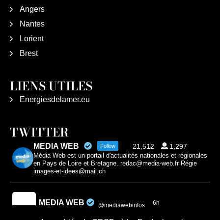
Angers
Nantes
Lorient
Brest
LIENS UTILES
Energiesdelamer.eu
TWITTER
MEDIA WEB
21,512
1,297
Follow
Média Web est un portail d'actualités nationales et régionales
en Pays de Loire et Bretagne. redac@media-web.fr Régie
images-et-idees@mail.ch
MEDIA WEB
6h
@mediawebinfos
·