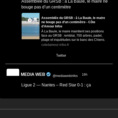
Assemblée du GRSB : à La Baule, le maire ne
bouge pas d’un centimètre
Assemblée du GRSB : à La Baule, le maire
ne bouge pas d’un centimètre - Côte
d'Amour Infos
À La Baule, le maire maintient ses positions
face au GRSB : remblai, 700 arbres, padel,
plage et inquiétudes sur le banc des Chiens.
cotedamour-infos.fr
0
1
Twitter
MEDIA WEB
16h
@mediawebinfos
·
Ligue 2 — Nantes – Red Star 0-1 : ça
commence mal
Ligue 2 — Nantes - Red Star 0-1 : ça
commence mal - Nantes Infos
Nantes s'incline 0-1 face au Red Star à la
Beaujoire pour son entrée en Ligue 2.